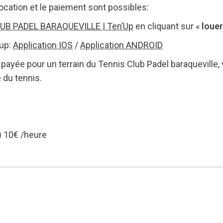
a location et le paiement sont possibles:
UB PADEL BARAQUEVILLE | Ten’Up
en cliquant sur «
louer
nup:
Application IOS
/
Application ANDROID
t payée pour un terrain du Tennis Club Padel baraqueville
e du tennis.
) 10€ /heure