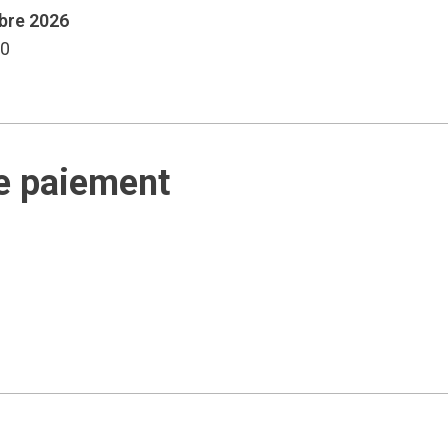
mbre 2026
00
e paiement