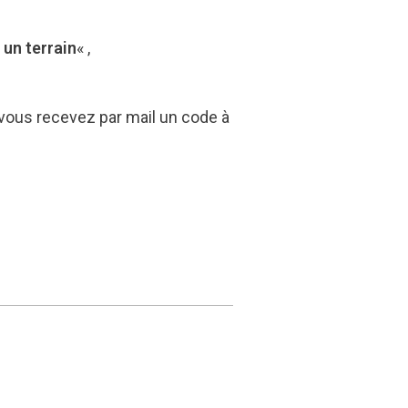
 un terrain
« ,
, vous recevez par mail un code à